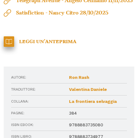
Telegraph Avenue -
Angelo Cennamo
11/11/2025
Satisfiction -
Nancy Citro
28/10/2025
Leggi un'anteprima
Ron Rash
AUTORE:
Valentina Daniele
TRADUTTORE:
La frontiera selvaggia
COLLANA:
384
PAGINE:
9788883735080
ISBN EBOOK:
9788883734977
ISBN LIBRO: