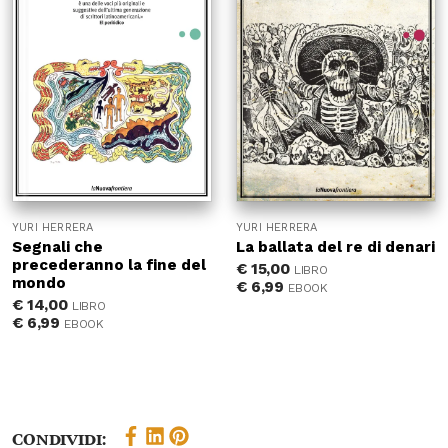
YURI HERRERA
YURI HERRERA
Segnali che
La ballata del re di denari
precederanno la fine del
€
15,00
LIBRO
mondo
€
6,99
EBOOK
€
14,00
LIBRO
€
6,99
EBOOK
Condividi: