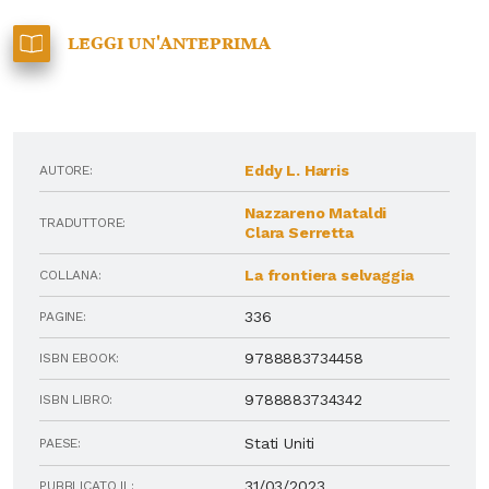
Leggi un'anteprima
Eddy L. Harris
AUTORE:
Nazzareno Mataldi
TRADUTTORE:
Clara Serretta
La frontiera selvaggia
COLLANA:
336
PAGINE:
9788883734458
ISBN EBOOK:
9788883734342
ISBN LIBRO:
Stati Uniti
PAESE:
31/03/2023
PUBBLICATO IL: