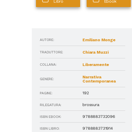
Libro
Ebook
Emiliano Monge
AUTORE:
Chiara Muzzi
TRADUTTORE:
Liberamente
COLLANA:
Narrativa
GENERE:
Contemporanea
192
PAGINE:
brossura
RILEGATURA:
9788883732096
ISBN EBOOK:
9788883731914
ISBN LIBRO: