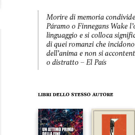
Morire di memoria condivid
Páramo o Finnegans Wake l’os
linguaggio e si colloca signif
di quei romanzi che incidono
dell’anima e non si accontent
o distratto – El País
Libri dello stesso autore