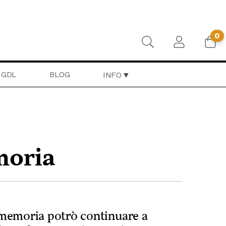
0
GDL
BLOG
INFO
moria
memoria potrò continuare a