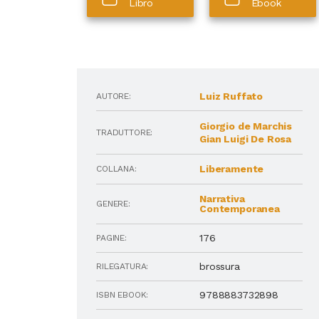
Libro
Ebook
Luiz Ruffato
AUTORE:
Giorgio de Marchis
TRADUTTORE:
Gian Luigi De Rosa
Liberamente
COLLANA:
Narrativa
GENERE:
Contemporanea
176
PAGINE:
brossura
RILEGATURA:
9788883732898
ISBN EBOOK: