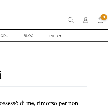
0
GDL
BLOG
INFO
i
possessò di me, rimorso per non