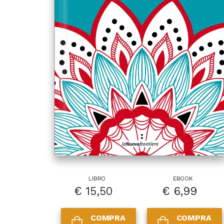
LIBRO
EBOOK
€
15,50
€
6,99
COMPRA
COMPRA