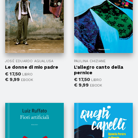
JOSÉ EDUARDO AGUALUSA
PAULINA CHIZIANE
Le donne di mio padre
L’allegro canto della
pernice
€
17,50
LIBRO
€
9,99
€
17,50
EBOOK
LIBRO
€
9,99
EBOOK