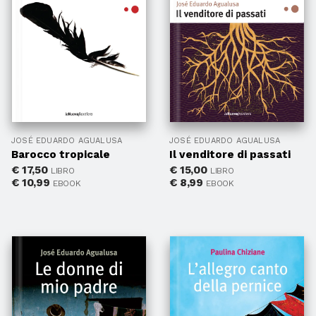
JOSÉ EDUARDO AGUALUSA
JOSÉ EDUARDO AGUALUSA
Barocco tropicale
Il venditore di passati
€
17,50
€
15,00
LIBRO
LIBRO
€
10,99
€
8,99
EBOOK
EBOOK