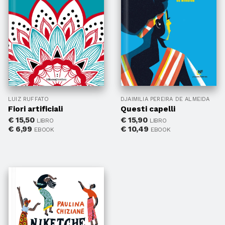
LUIZ RUFFATO
DJAIMILIA PEREIRA DE ALMEIDA
Fiori artificiali
Questi capelli
€
15,50
€
15,90
LIBRO
LIBRO
€
6,99
€
10,49
EBOOK
EBOOK