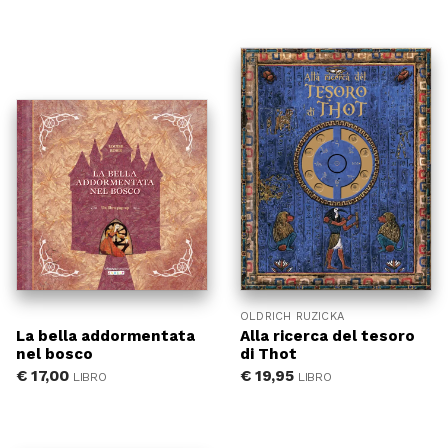
ALBI ILLUSTRATI
PICCOLI STORICI
NARRATIVA
LIBRI DI ATTIVITÀ
FILOSOFIA
SCRITTORI DEL '900
CLASSICI ILLUSTRATI
FASCE D'ETA:
12-15
9-12
6-9
3-6
0-3
OLDRICH RUZICKA
La bella addormentata
Alla ricerca del tesoro
nel bosco
di Thot
€
17,00
€
19,95
LIBRO
LIBRO