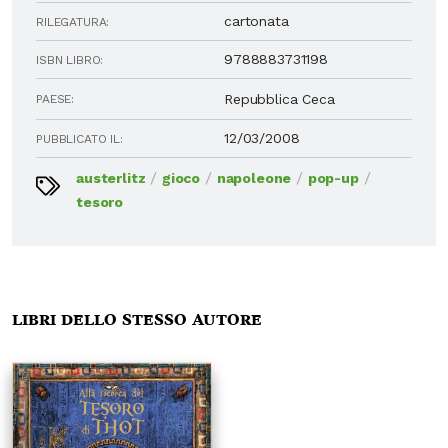
cartonata
RILEGATURA:
9788883731198
ISBN LIBRO:
Repubblica Ceca
PAESE:
12/03/2008
PUBBLICATO IL:
/
/
/
/
austerlitz
gioco
napoleone
pop-up
tesoro
Libri dello stesso autore