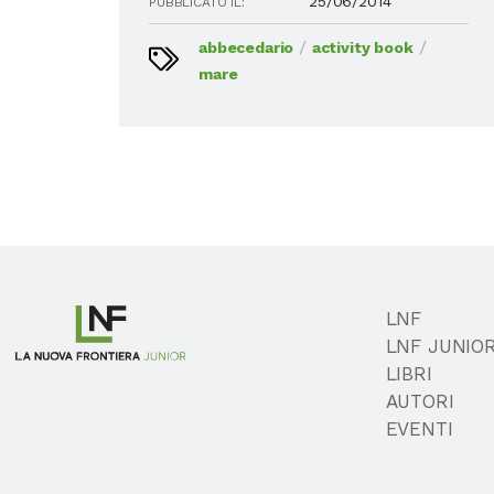
25/06/2014
PUBBLICATO IL:
/
/
abbecedario
activity book
mare
LNF
LNF JUNIO
LIBRI
AUTORI
EVENTI