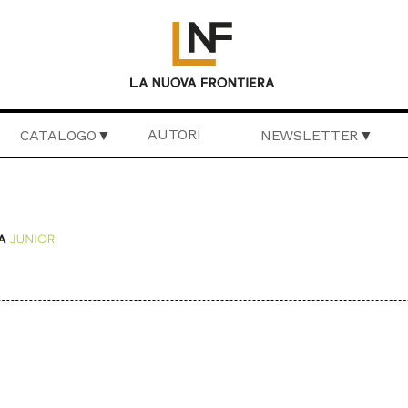
AUTORI
CATALOGO
NEWSLETTER
VAGGIA
LIBERAMENTE
IL BASILISCO
CRONACHE DI F