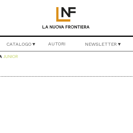
AUTORI
CATALOGO
NEWSLETTER
VAGGIA
LIBERAMENTE
IL BASILISCO
CRONACHE DI F