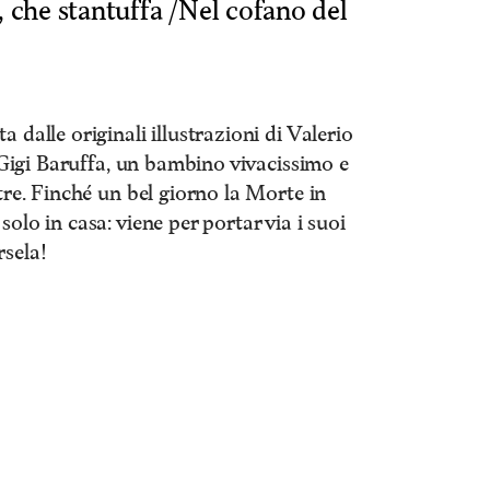
, che stantuffa /Nel cofano del
 dalle originali illustrazioni di Valerio
i Gigi Baruffa, un bambino vivacissimo e
tre. Finché un bel giorno la Morte in
olo in casa: viene per portar via i suoi
rsela!