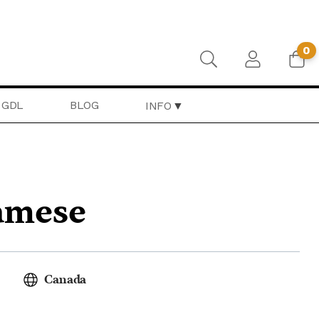
0
GDL
BLOG
INFO
amese
Canada