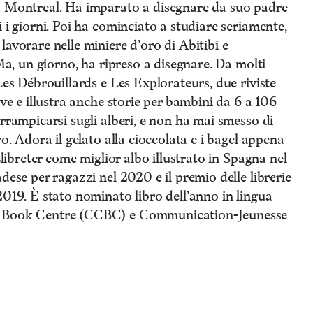
a Montreal. Ha imparato a disegnare da suo padre
 i giorni. Poi ha cominciato a studiare seriamente,
lavorare nelle miniere d’oro di Abitibi e
 Ma, un giorno, ha ripreso a disegnare. Da molti
Les Débrouillards e Les Explorateurs, due riviste
ive e illustra anche storie per bambini da 6 a 106
arrampicarsi sugli alberi, e non ha mai smesso di
ro. Adora il gelato alla cioccolata e i bagel appena
Llibreter come miglior albo illustrato in Spagna nel
dese per ragazzi nel 2020 e il premio delle librerie
2019. È stato nominato libro dell’anno in lingua
’s Book Centre (CCBC) e Communication-Jeunesse