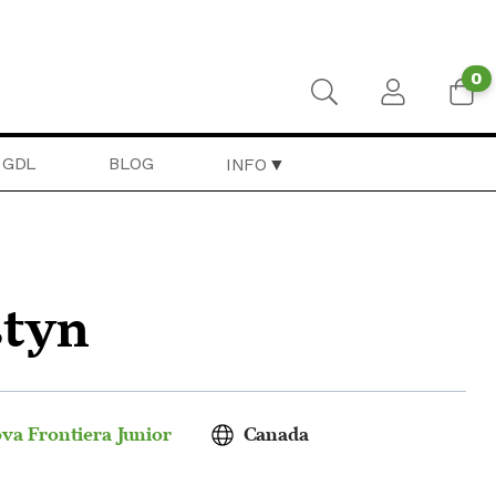
0
GDL
BLOG
INFO
styn
va Frontiera Junior
Canada