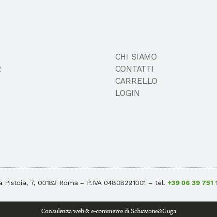
CHI SIAMO
R
CONTATTI
CARRELLO
LOGIN
a Pistoia, 7, 00182 Roma – P.IVA 04808291001 – tel.
+39 06 39 751 
Consulenza web & e-commerce
di Schiavone&Guga