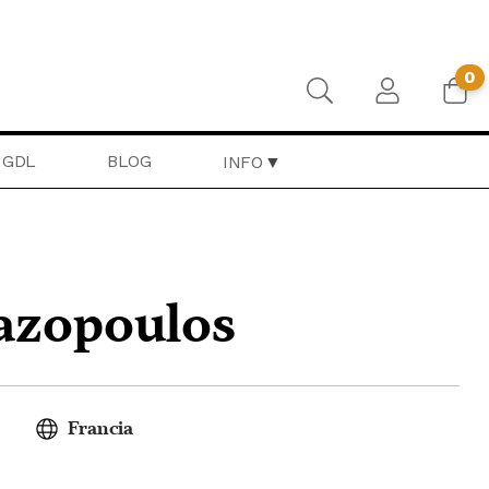
0
GDL
BLOG
INFO
dazopoulos
Francia