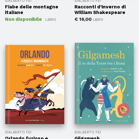
IDALBERTO FEI
IDALBERTO FEI
Fiabe delle montagne
Racconti d’inverno di
italiane
William Shakespeare
Non disponibile
€
16,00
LIBRO
LIBRO
IDALBERTO FEI
IDALBERTO FEI
Orlando furioso e
Gilgamesh