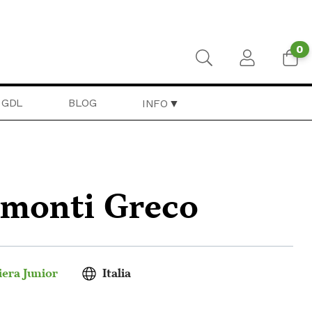
0
GDL
BLOG
INFO
imonti Greco
era Junior
Italia