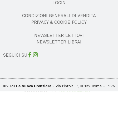
LOGIN
CONDIZIONI GENERALI DI VENDITA
PRIVACY & COOKIE POLICY
NEWSLETTER LETTORI
NEWSLETTER LIBRAI
SEGUICI SU
©2023
La Nuova Frontiera
- Via Pistoia, 7, 00182 Roma – P.IVA
04808291001 – tel.
+39 06 39 751 129
–
info@lanuovafrontiera.it
Consulenza web & e-commerce
di Schiavone&Guga